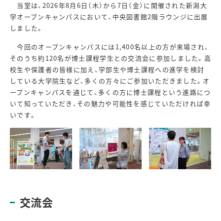
当室は、
2026
年
8
月
6
日（木）から
7
日（金）に開催された新潟大
学オープンキャンパスにおいて、中央図書館
2
階ラウンジに出展
しました。
今回のオープンキャンパスには
1,400
名以上の方が来場され、
そのうち約
120
名が博士課程学生との交流会に参加しました。高
校生や保護者の皆様に加え、学部生や博士課程への進学を検討
している大学院生など、多くの方々にご参加いただきました。オ
ープンキャンパスを通じて、多くの方に博士課程という進路につ
いて知っていただき、その魅力や可能性を感じていただければ幸
いです。
交流会