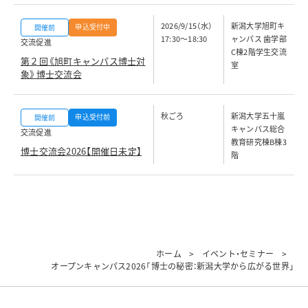
2026/9/15（水）
新潟大学旭町キ
申込受付中
開催前
17:30～18:30
ャンパス 歯学部
交流促進
C棟2階学生交流
第２回《旭町キャンパス博士対
室
象》博士交流会
秋ごろ
新潟大学五十嵐
申込受付前
開催前
キャンパス総合
交流促進
教育研究棟B棟3
博士交流会2026【開催日未定】
階
ホーム
イベント・セミナー
オープンキャンパス2026「博士の秘密：新潟大学から広がる世界」