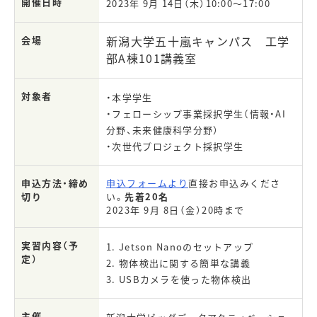
開催日時
2023年 9月 14日（木）10:00～17:00
新潟大学五十嵐キャンパス 工学
会場
部A棟101講義室
対象者
・本学学生
・フェローシップ事業採択学生（情報・AI
分野、未来健康科学分野）
・次世代プロジェクト採択学生
申込方法・締め
申込フォームより
直接お申込みくださ
切り
い。
先着20名
2023年 9月 8日（金）20時まで
実習内容（予
1. Jetson Nanoのセットアップ
定）
2. 物体検出に関する簡単な講義
3. USBカメラを使った物体検出
主催