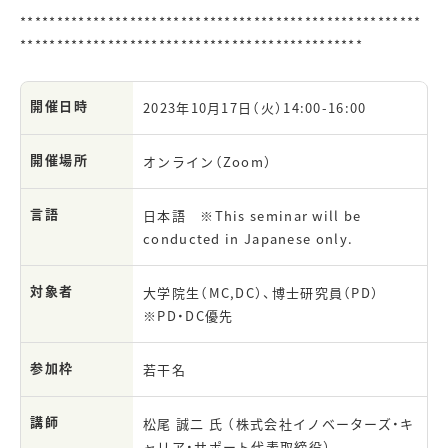
*******************************************************
***********************************************
開催日時
2023年
10
月1
7
日（火）
14:00-16:00
開催場所
オンライン（Zoom）
言語
日本語 ※
This seminar will be
conducted in Japanese only.
対象者
大学院生（
MC,DC
）、博士研究員（
PD
）
※PD・
DC
優先
参加枠
若干名
講師
松尾 誠二 氏 （株式会社イノベーターズ・キ
ャリア・サポート代表取締役）