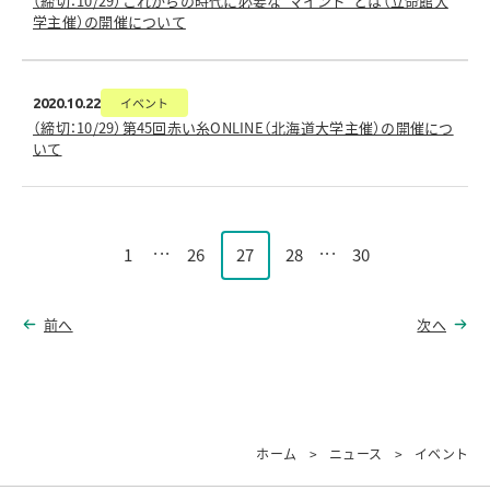
（締切：10/29）これからの時代に必要な“マインド”とは（立命館大
学主催）の開催について
イベント
2020.10.22
（締切：10/29）第45回赤い糸ONLINE（北海道大学主催）の開催につ
いて
...
...
1
26
27
28
30
前へ
次へ
ホーム
ニュース
イベント