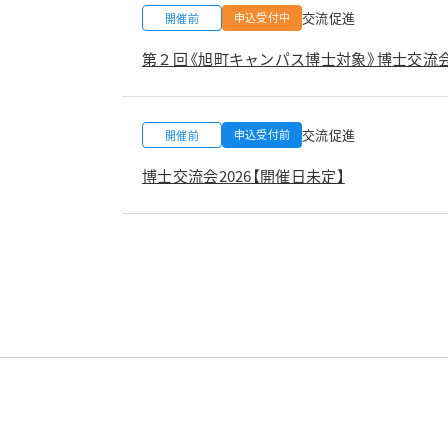
交流促進
申込受付中
開催前
第２回《旭町キャンパス博士対象》博士交流
交流促進
申込受付前
開催前
博士交流会2026【開催日未定】