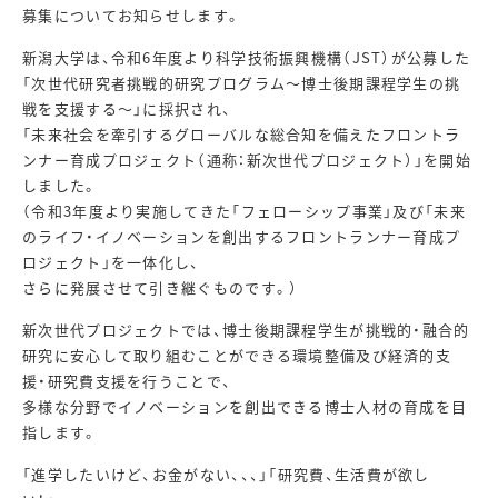
募集についてお知らせします。
新潟大学は、令和6年度より科学技術振興機構（JST）が公募した
「次世代研究者挑戦的研究プログラム～博士後期課程学生の挑
戦を支援する～」に採択され、
「未来社会を牽引するグローバルな総合知を備えたフロントラ
ンナー育成プロジェクト（通称：新次世代プロジェクト）」を開始
しました。
（令和3年度より実施してきた「フェローシップ事業」及び「未来
のライフ・イノベーションを創出するフロントランナー育成プ
ロジェクト」を一体化し、
さらに発展させて引き継ぐものです。）
新次世代プロジェクトでは、博士後期課程学生が挑戦的・融合的
研究に安心して取り組むことができる環境整備及び経済的支
援・研究費支援を行うことで、
多様な分野でイノベーションを創出できる博士人材の育成を目
指します。
「進学したいけど、お金がない、、、」「研究費、生活費が欲し