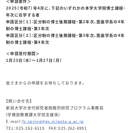
＜申請要件＞
2025（令和7）年4月に、下記のいずれかの本学大学院博士課程・
年次に在学する者
申請区分［１］：区分制の博士後期課程・第2年次、医歯学系の4年
制の博士課程・第3年次
申請区分［２］：区分制の博士後期課程・第3年次、医歯学系の4年
制の博士課程・第4年次
＜申請受付期間＞
1月
23
日（木）～
1
月
27
日（月）
皆さまからの申請をお待ちしております。
【問い合せ先】
新潟大学次世代研究者挑戦的研究プログラム事務局
(学務部教務課大学院支援係)
E-mail：
fs-spring@gs.niigata-u.ac.jp
TEL：025-262-6110 FAX：025-262-6991