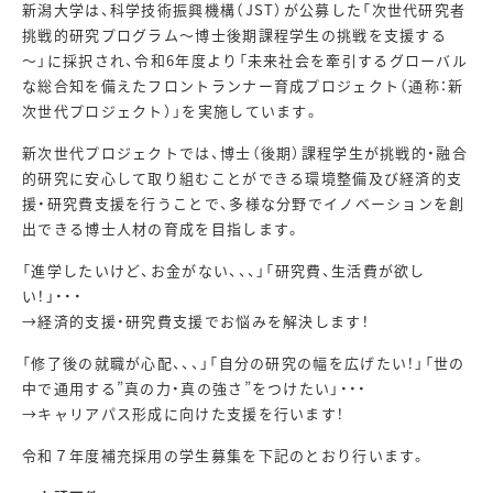
新潟大学は、科学技術振興機構（
JST
）が公募した「次世代研究者
挑戦的研究プログラム～博士後期課程学生の挑戦を支援する
～」に採択され、令和
6
年度より「未来社会を牽引するグローバル
な総合知を備えたフロントランナー育成プロジェクト（通称：新
次世代プロジェクト）」を実施しています。
新次世代プロジェクトでは、博士（後期）課程学生が挑戦的・融合
的研究に安心して取り組むことができる環境整備及び経済的支
援・研究費支援を行うことで、多様な分野でイノベーションを創
出できる博士人材の育成を目指します。
「進学したいけど、お金がない、、、」「研究費、生活費が欲し
い！」・・・
→経済的支援・研究費支援でお悩みを解決します！
「修了後の就職が心配、、、」「自分の研究の幅を広げたい！」「世の
中で通用する”真の力・真の強さ”をつけたい」・・・
→キャリアパス形成に向けた支援を行います！
令和７年度補充採用の学生募集を下記のとおり行います。